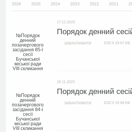
2026
2025
2024
2023
2022
2021
2
17.12.2025
Порядок денний сесій
Порядок
денний
DOCX
29.07 KB
ЗАВАНТИЖИТИ
позачергового
засідання 85-ї
сесії
Бучанської
міської ради
VIIІ скликання
26.11.2025
Порядок денний сесій
Порядок
денний
DOCX
35.98 KB
ЗАВАНТИЖИТИ
позачергового
засідання 84-ї
сесії
Бучанської
міської ради
VIIІ скликання