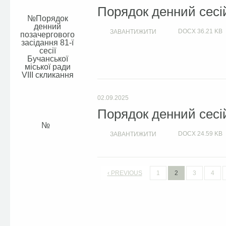
Порядок денний сесій
Порядок
денний
DOCX
36.21 KB
ЗАВАНТИЖИТИ
позачергового
засідання 81-ї
сесії
Бучанської
міської ради
VIIІ скликання
02.09.2025
Порядок денний сесій
DOCX
24.59 KB
ЗАВАНТИЖИТИ
‹ PREVIOUS
1
2
3
4