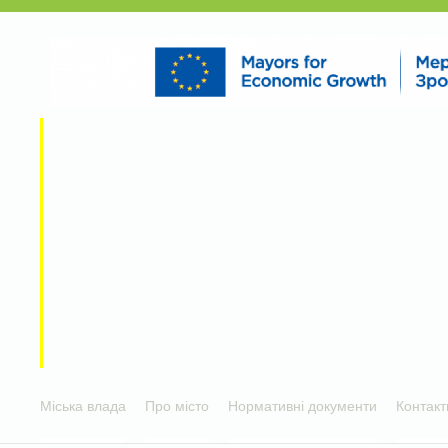
Міська влада
Про місто
Нормативні документи
Контакт