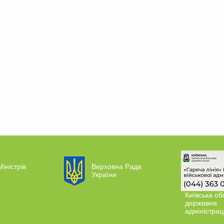
Міністрів
Верховна Рада
України
Київська об
державна
адміністрац