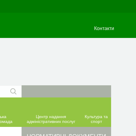
Контакти
ька
Центр надання
Культура та
ромада
адміністративних послуг
спорт