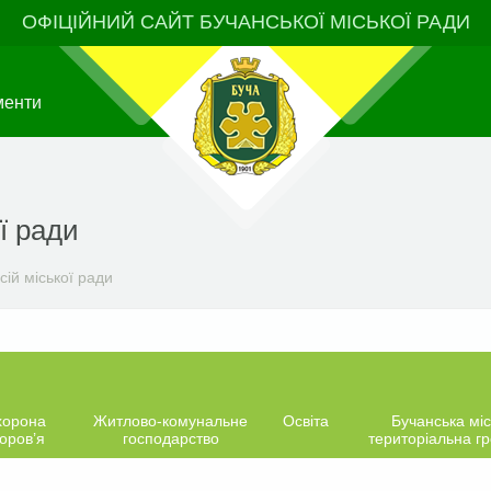
ОФІЦІЙНИЙ САЙТ БУЧАНСЬКОЇ МІСЬКОЇ РАДИ
менти
ї ради
ій міської ради
хорона
Житлово-комунальне
Освіта
Бучанська міс
оров’я
господарство
територіальна г