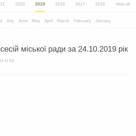
21
2020
2019
2018
2017
2016
View all
t
July
June
May
April
March
February
January
есій міської ради за 24.10.2019 рік
18.41 KB