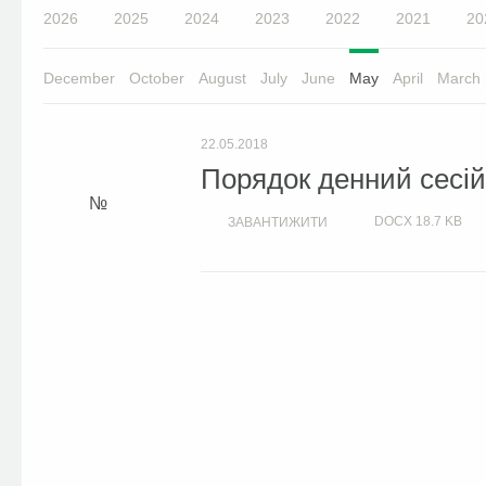
2026
2025
2024
2023
2022
2021
20
December
October
August
July
June
May
April
March
22.05.2018
Порядок денний сесій 
DOCX
18.7 KB
ЗАВАНТИЖИТИ