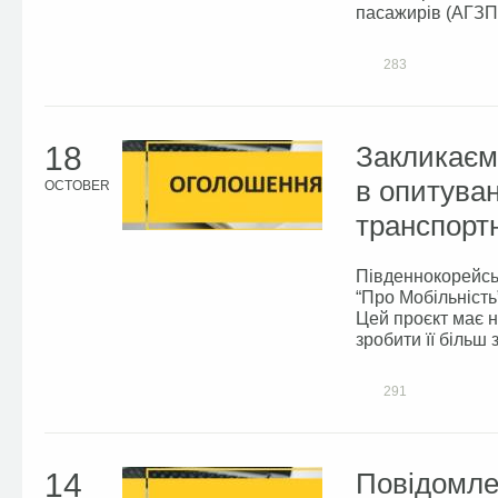
пасажирів (АГЗП),
283
18
Закликаєм
в опитува
OCTOBER
транспортн
Південнокорейськ
“Про Мобільність
Цей проєкт має н
зробити її більш 
291
14
Повідомле