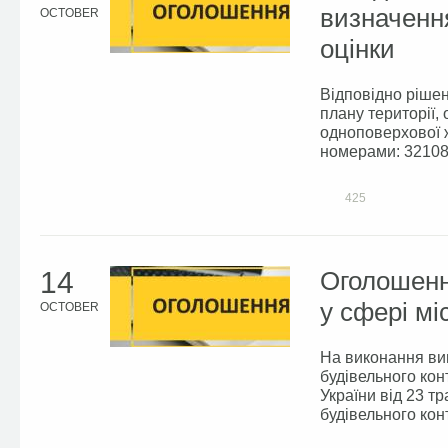
визначення
OCTOBER
оцінки
Відповідно рішен
плану території,
одноповерхової ж
номерами: 321080
425
14
Оголошенн
у сфері мі
OCTOBER
На виконання вим
будівельного кон
України від 23 т
будівельного конт