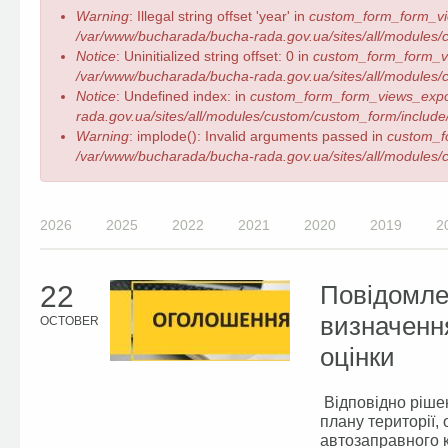
Error
Warning
: Illegal string offset 'year' in
custom_form_form_vi
message
/var/www/bucharada/bucha-rada.gov.ua/sites/all/modules/c
Notice
: Uninitialized string offset: 0 in
custom_form_form_v
/var/www/bucharada/bucha-rada.gov.ua/sites/all/modules/c
Notice
: Undefined index: in
custom_form_form_views_expo
rada.gov.ua/sites/all/modules/custom/custom_form/include/
Warning
: implode(): Invalid arguments passed in
custom_f
/var/www/bucharada/bucha-rada.gov.ua/sites/all/modules/c
2026
2025
2022
2021
2020
2019
2
22
Повідомле
визначення
OCTOBER
оцінки
Відповідно рішен
плану території,
автозаправного к