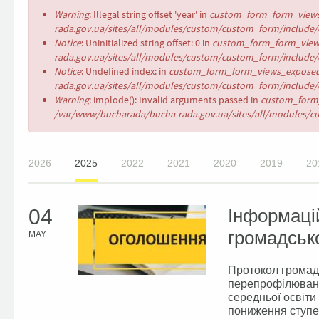
Error
Warning
: Illegal string offset 'year' in
custom_form_form_views
message
rada.gov.ua/sites/all/modules/custom/custom_form/include/c
Notice
: Uninitialized string offset: 0 in
custom_form_form_views
rada.gov.ua/sites/all/modules/custom/custom_form/include/c
Notice
: Undefined index: in
custom_form_form_views_exposed
rada.gov.ua/sites/all/modules/custom/custom_form/include/c
Warning
: implode(): Invalid arguments passed in
custom_form_
/var/www/bucharada/bucha-rada.gov.ua/sites/all/modules/cu
2026
2025
2022
2021
2020
2019
20
04
Інформаці
громадсько
MAY
Протокол громад
перепрофілювання
середньої освіти
пониження ступен