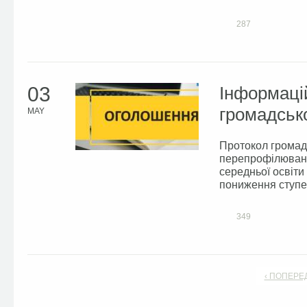
287
03
Інформаці
громадсько
MAY
Протокол громад
перепрофілювання
середньої освіти
пониження ступен
349
‹ ПОПЕРЕ