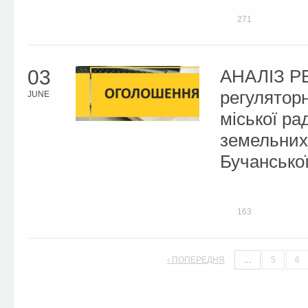
271
03
АНАЛІЗ Р
регуляторн
JUNE
міської р
земельних
Бучанської
163
‹ ПОПЕРЕДНЯ
…
5
6