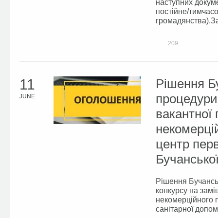
наступних докуме
постійне/тимчасо
громадянства).Зая
209
11
Рішення Бу
процедури
JUNE
вакантної
некомерці
центр пер
Бучанської
Рішення Бучансь
конкурсу на зам
некомерційного 
санітарної допом