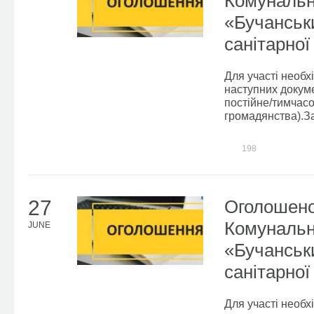
Комунальн
«Бучанськ
санітарної
Для участі необх
наступних докуме
постійне/тимчасо
громадянства).Зая
198
27
Оголошено
Комунальн
JUNE
«Бучанськ
санітарної
Для участі необх