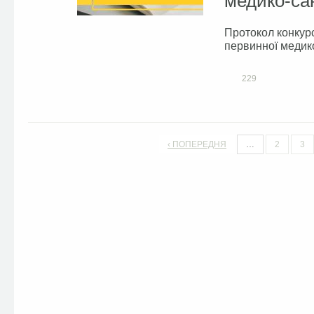
медико-са
Протокол конкур
первинної медик
229
‹ ПОПЕРЕДНЯ
…
2
3