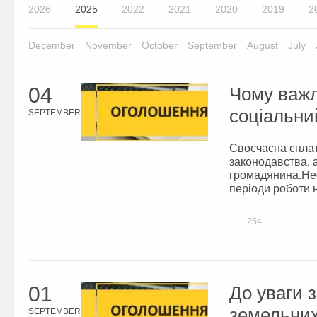
2026
2025
2022
2021
2020
2019
2
December
November
October
September
August
July
04
Чому важл
соціальни
SEPTEMBER
Своєчасна сплат
законодавства, а
громадянина.Нес
періоди роботи н
254
01
До уваги 
земельних
SEPTEMBER