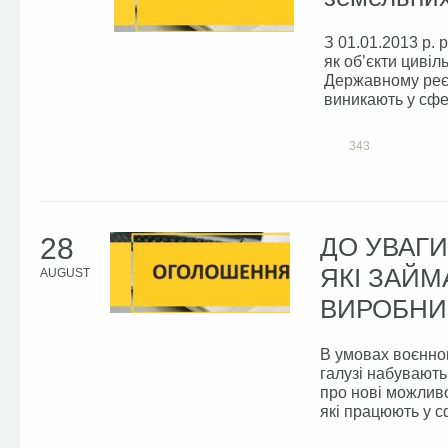
З 01.01.2013 р. 
як об’єкти цивіл
Державному реєс
виникають у сфер
343
28
ДО УВАГИ
ЯКІ ЗАЙ
AUGUST
ВИРОБН
В умовах воєнног
галузі набувають
про нові можливо
які працюють у с