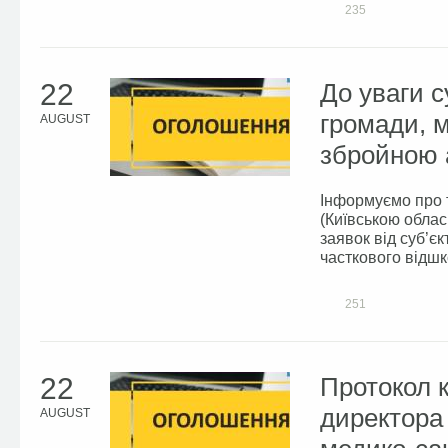
235
22
До уваги с
громади, м
AUGUST
збройною а
Інформуємо про 
(Київською облас
заявок від суб’єк
часткового відшк
251
22
Протокол к
директора
AUGUST