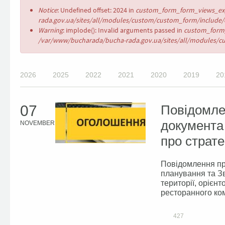
Error
Notice
: Undefined offset: 2024 in
custom_form_form_views_exp
message
rada.gov.ua/sites/all/modules/custom/custom_form/include/c
Warning
: implode(): Invalid arguments passed in
custom_form_
/var/www/bucharada/bucha-rada.gov.ua/sites/all/modules/cu
2026
2025
2022
2021
2020
2019
20
07
Повідомле
документа
NOVEMBER
про стратег
Повідомлення пр
планування та Зв
території, орієн
ресторанного ком
427