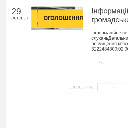
29
Інформаці
громадськи
OCTOBER
Інформаційне по
слуханьДетальний
розміщення м’ясо
3222484800:02:00
493
‹ ПОПЕРЕДНЯ
…
2
3