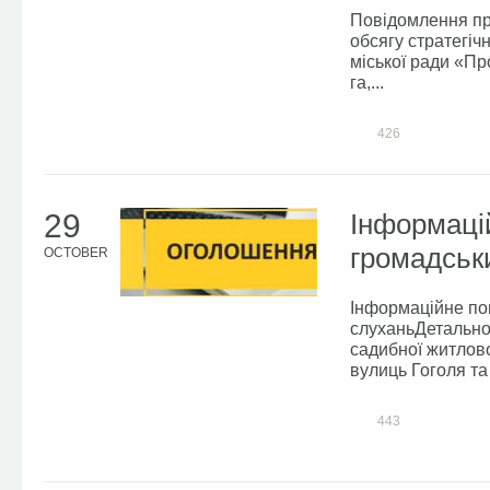
Повідомлення пр
обсягу стратегі
міської ради «Пр
га,...
426
29
Інформаці
громадськ
OCTOBER
Інформаційне по
слуханьДетальног
садибної житлово
вулиць Гоголя та 
443