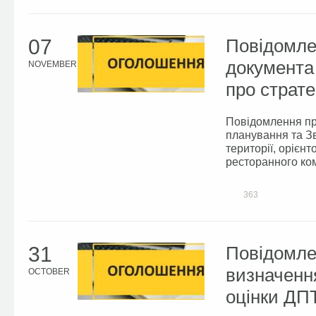
07
Повідомле
документа
NOVEMBER
про стратег
Повідомлення пр
планування та Зв
території, орієн
ресторанного ком
363
31
Повідомле
визначення
OCTOBER
оцінки ДПТ