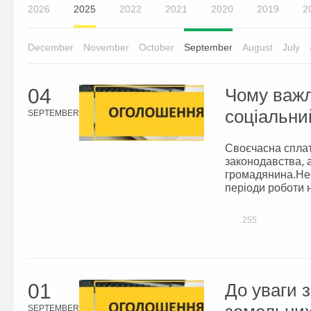
2026
2025
2022
2021
2020
2019
2
December
November
October
September
August
July
04
Чому важл
соціальни
SEPTEMBER
Своєчасна сплат
законодавства, а
громадянина.Нес
періоди роботи н
255
01
До уваги 
SEPTEMBER