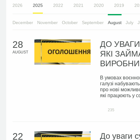
2026
2025
2022
2021
2020
2019
20
December
November
October
September
August
July
J
28
ДО УВАГИ
ЯКІ ЗАЙ
AUGUST
ВИРОБН
В умовах воєнног
галузі набувають
про нові можливо
які працюють у с
235
22
До уваги с