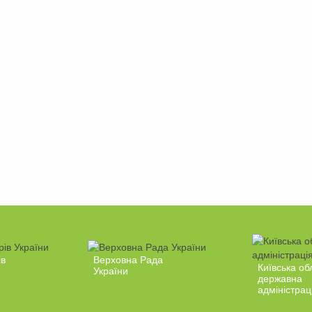
ів
Верховна Рада
Київська об
України
державна
адміністрац