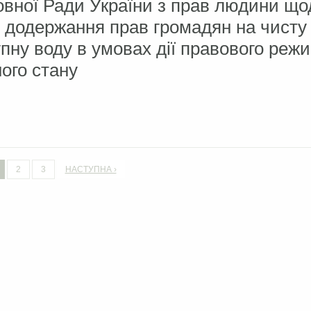
вної Ради України з прав людини що
 додержання прав громадян на чисту
пну воду в умовах дії правового реж
ого стану
2
3
НАСТУПНА ›