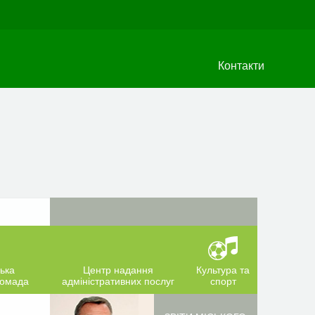
Контакти
ька
Центр надання
Культура та
ромада
адміністративних послуг
спорт