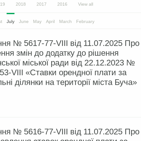
19
2018
2017
2016
View all
t
July
June
May
April
March
February
ня № 5617-77-VIII від 11.07.2025 Про
ння змін до додатку до рішення
ської міської ради від 22.12.2023 №
53-VIII «Ставки орендної плати за
ьні ділянки на території міста Буча»
ня № 5616-77-VIII від 11.07.2025 Про