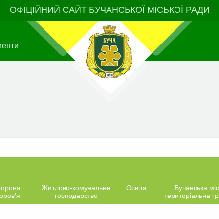
ОФІЦІЙНИЙ САЙТ БУЧАНСЬКОЇ МІСЬКОЇ РАДИ
менти
хорона
Житлово-комунальне
Освіта
Бучанська міс
оров’я
господарство
територіальна г