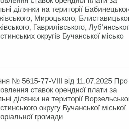
овлення ставок орендної плати за
ьні ділянки на території Бабинецьког
івського, Мироцького, Блиставицьког
івського, Гаврилівського, Луб’янсько
стинських округів Бучанської місько
ня № 5615-77-VIII від 11.07.2025 Про
овлення ставок орендної плати за
ьні ділянки на території Ворзельсько
стинського округу Бучанської міської
оріальної громади