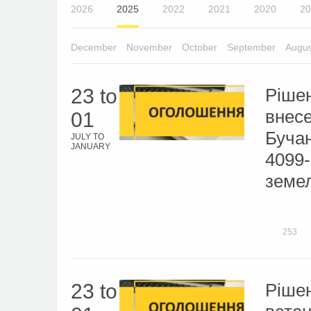
2026
2025
2022
2021
2020
20
December
November
October
September
Augus
23
to
Рішен
внесе
01
Бучан
JULY
TO
JANUARY
4099-
земел
253
23
to
Рішен