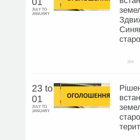
встан
01
земел
JULY
TO
JANUARY
Здвиж
Синяк
старо
304
23
to
Рішен
встан
01
земел
JULY
TO
JANUARY
старо
терит