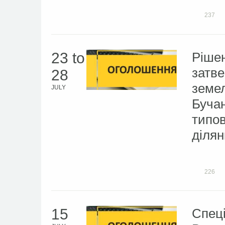
237
23
to
Рішен
затв
28
земел
JULY
Бучан
типов
ділян
226
15
Спец