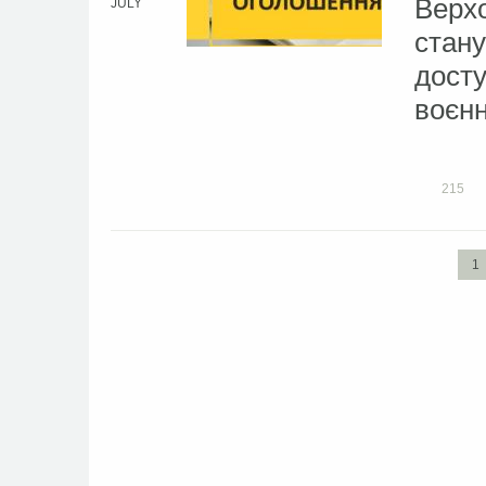
Верхо
JULY
стану
досту
воєнн
215
1