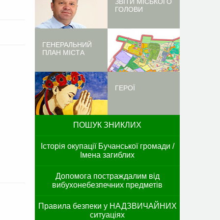
ЗВІТИ МІСЬКОГО
ГОЛОВИ
ГЕНЕРАЛЬНИЙ
ПЛАН МІСТА
ГЕРОЇ
ПОШУК ЗНИКЛИХ
Історія окупації Бучанської громади /
Імена загиблих
Допомога постраждалим від
вибухонебезпечних предметів
Правила безпеки у НАДЗВИЧАЙНИХ
ситуаціях