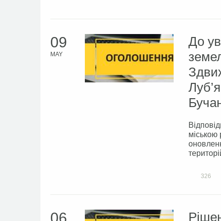
09
До ув
земел
MAY
Здвиж
Луб’я
Бучан
Відповід
міською 
оновленн
територі
326
06
Рішен