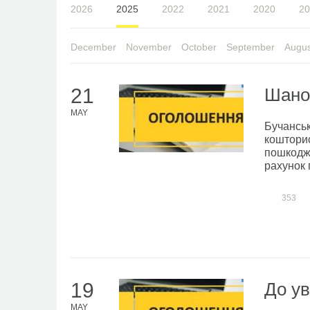
2026
2025
2022
2021
2020
20
December
November
October
September
Augus
21
Шанов
MAY
Бучанськ
кошторис
пошкодже
рахунок 
353
19
До ув
MAY