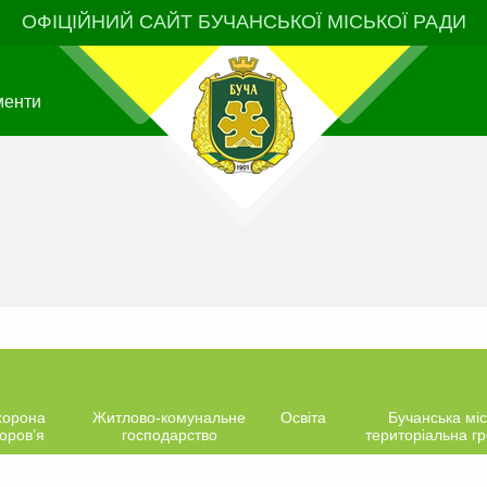
ОФІЦІЙНИЙ САЙТ БУЧАНСЬКОЇ МІСЬКОЇ РАДИ
менти
хорона
Житлово-комунальне
Освіта
Бучанська міс
оров’я
господарство
територіальна г