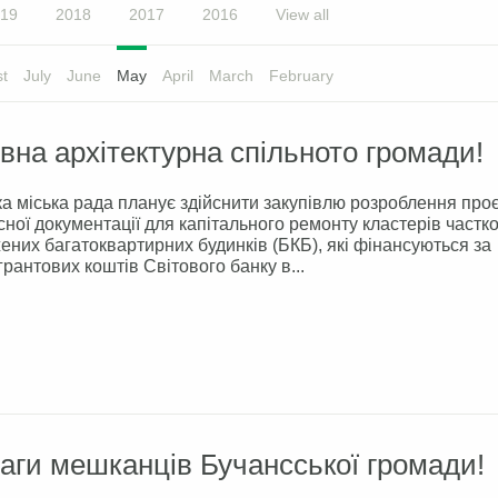
19
2018
2017
2016
View all
t
July
June
May
April
March
February
на архітектурна спільното громади!
а міська рада планує здійснити закупівлю розроблення проє
ної документації для капітального ремонту кластерів частк
них багатоквартирних будинків (БКБ), які фінансуються за
грантових коштів Світового банку в...
аги мешканців Бучансської громади!