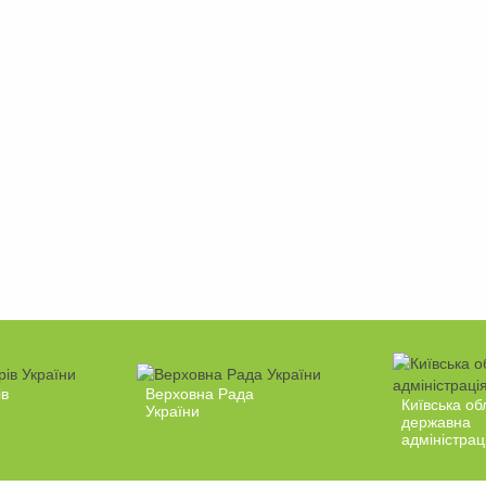
ів
Верховна Рада
Київська об
України
державна
адміністрац