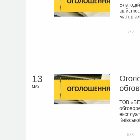
Благодій
здійснює
матеріал
373
13
Оголо
обгов
MAY
ТОВ «БЕ
обговоре
експлуат
Київсько
583