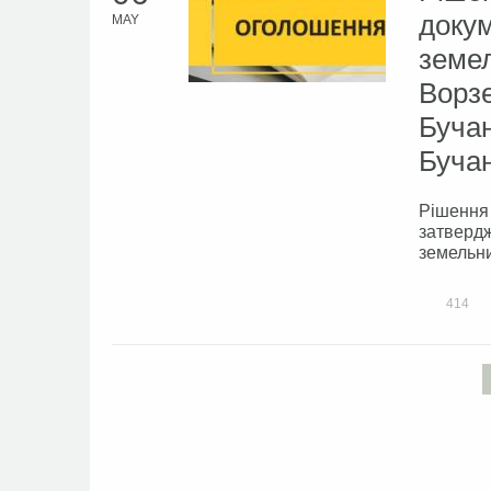
докум
MAY
земел
Ворзе
Бучан
Бучан
Рішення 
затвердж
земельни
414