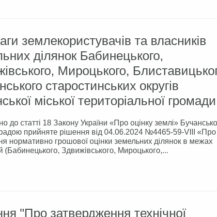
аги землекористувачів та власників
ьних ділянок Бабинецького,
івського, Мироцького, Блиставицьког
нського старостинських округів
ської міської територіальної громади
но до статті 18 Закону України «Про оцінку землі» Бучанськ
радою прийняте рішення від 04.06.2024 №4465-59-VIII «Про
я нормативно грошової оцінки земельних ділянок в межах
й (Бабинецького, Здвижівського, Мироцького,...
ня "Про затвердження технічної