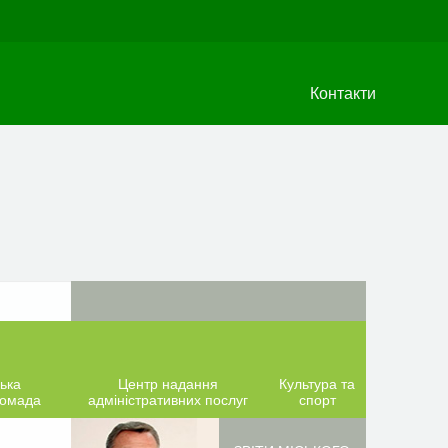
Контакти
ька
Центр надання
Культура та
ромада
адміністративних послуг
спорт