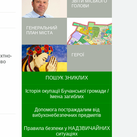
ЗВІТИ МІСЬКОГО
ГОЛОВИ
ГЕНЕРАЛЬНИЙ
ПЛАН МІСТА
ГЕРОЇ
ктно-
ово
ПОШУК ЗНИКЛИХ
Історія окупації Бучанської громади /
Імена загиблих
Допомога постраждалим від
вибухонебезпечних предметів
Правила безпеки у НАДЗВИЧАЙНИХ
ситуаціях