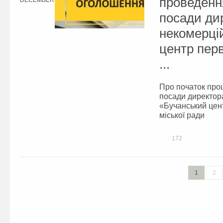
проведенн
DECEMBER
посади ди
некомерці
центр пер
...
Про початок про
посади директор
«Бучанський цен
міської ради
172
1
2