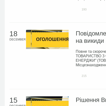
193
18
Повідомле
на викиди
DECEMBER
Повне та скороч
ТОВАРИСТВО З
ЕНЕРДЖИ” (ТОВ 
Місцезнаходженн
адреса...
215
15
Рішення В