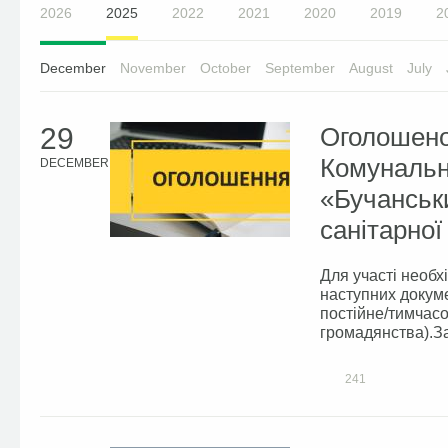
2026
2025
2022
2021
2020
2019
2
December
November
October
September
August
July
29
Оголошено
Комунальн
DECEMBER
«Бучанськ
санітарної
Для участі необх
наступних докуме
постійне/тимчасо
громадянства).Зая
241