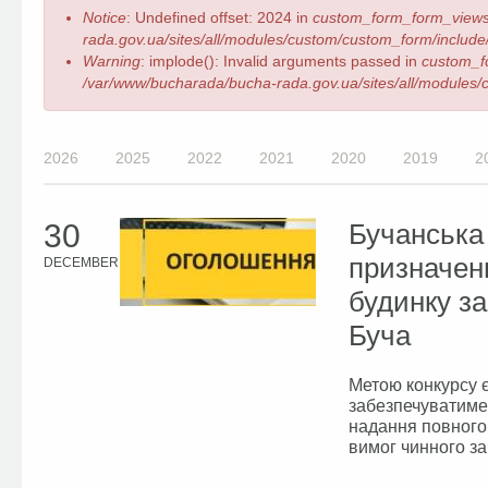
Error
Notice
: Undefined offset: 2024 in
custom_form_form_views
message
rada.gov.ua/sites/all/modules/custom/custom_form/include/
Warning
: implode(): Invalid arguments passed in
custom_f
/var/www/bucharada/bucha-rada.gov.ua/sites/all/modules/c
2026
2025
2022
2021
2020
2019
2
30
Бучанська 
призначен
DECEMBER
будинку за
Буча
Метою конкурсу є
забезпечуватиме 
надання повного
вимог чинного за