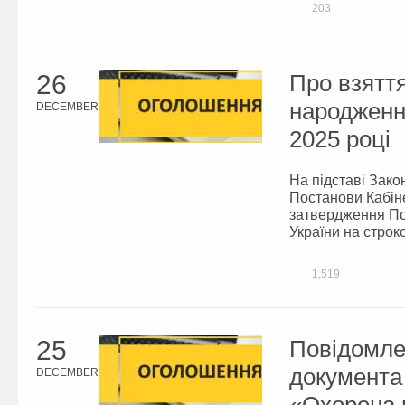
203
26
Про взяття
народження
DECEMBER
2025 році
На підставі Зако
Постанови Кабіне
затвердження По
України на строко
1,519
25
Повідомле
документа
DECEMBER