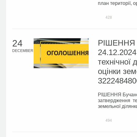
план території, о
428
24
РІШЕННЯ Б
24.12.2024
DECEMBER
технічної 
оцінки зем
322248480
РІШЕННЯ Бучанськ
затвердження тех
земельної ділянк
494