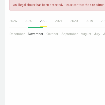
Error
An illegal choice has been detected. Please contact the site admini
message
2026
2025
2022
2021
2020
2019
20
December
November
October
September
August
July
J