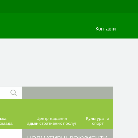
Контакти
ька
Центр надання
Культура та
ромада
адміністративних послуг
спорт