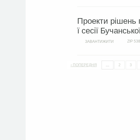
Проекти рішень 
ї сесії Бучансько
ZIP
538
ЗАВАНТИЖИТИ
‹ ПОПЕРЕДНЯ
…
2
3