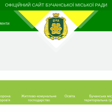
ОФІЦІЙНИЙ САЙТ БУЧАНСЬКОЇ МІСЬКОЇ РАДИ
менти
хорона
Житлово-комунальне
Освіта
Бучанська міс
оров’я
господарство
територіальна г