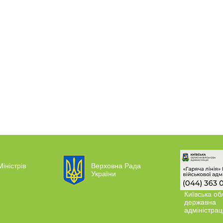
Міністрів
Верховна Рада
України
Київська об
державна
адміністрац