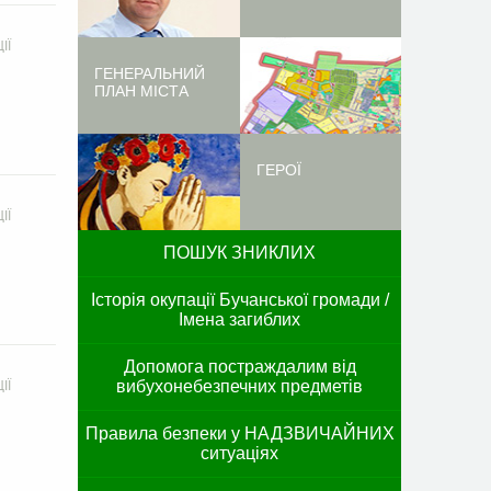
ІЇ
ГЕНЕРАЛЬНИЙ
ПЛАН МІСТА
ГЕРОЇ
ІЇ
ПОШУК ЗНИКЛИХ
Історія окупації Бучанської громади /
Імена загиблих
Допомога постраждалим від
вибухонебезпечних предметів
ІЇ
Правила безпеки у НАДЗВИЧАЙНИХ
ситуаціях