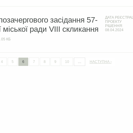
позачергового засідання 57-
ДАТА РЕЄСТРАЦ
ПРОЕКТУ
РІШЕННЯ:
ї міської ради VIIІ скликання
08.04.2024
.05 КБ
4
5
6
7
8
9
10
…
НАСТУПНА ›