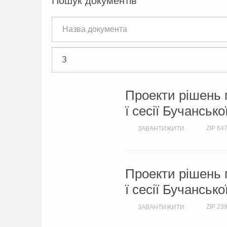
Пошук документів
Проекти рішень 
ї сесії Бучансько
ZIP
647
ЗАВАНТИЖИТИ
Проекти рішень 
ї сесії Бучансько
ZIP
239
ЗАВАНТИЖИТИ