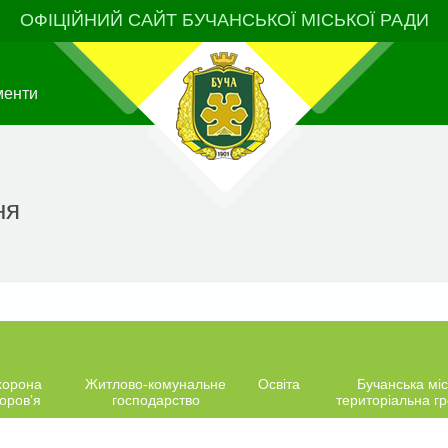
ОФІЦІЙНИЙ САЙТ БУЧАНСЬКОЇ МІСЬКОЇ РАДИ
менти
ня
хорона
Житлово-комунальне
Освіта
Бучанська міс
оров’я
господарство
територіальна г