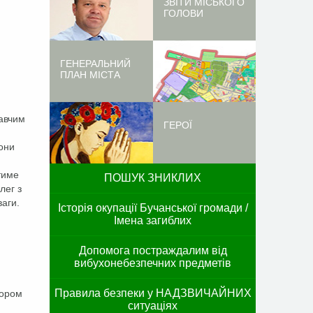
ЗВІТИ МІСЬКОГО
ГОЛОВИ
ГЕНЕРАЛЬНИЙ
ПЛАН МІСТА
навчим
ГЕРОЇ
вони
тиме
ПОШУК ЗНИКЛИХ
лег з
ваги.
Історія окупації Бучанської громади /
Імена загиблих
Допомога постраждалим від
вибухонебезпечних предметів
Правила безпеки у НАДЗВИЧАЙНИХ
тором
ситуаціях