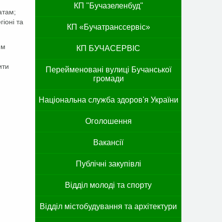
КП "Бучазеленбуд"
атам;
іоні та
КП «Бучатранссервіс»
им
КП БУЧАСЕРВІС
ити
Перейменовані вулиці Бучанської
громади
Національна служба здоров'я України
Оголошення
Вакансії
Публічні закупівлі
Відділ молоді та спорту
Відділ містобудування та архітектури