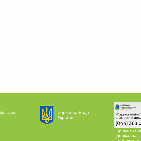
Міністрів
Верховна Рада
України
Київська об
державна
адміністрац