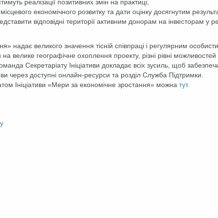
тимуть реалізації позитивних змін на практиці;
ісцевого економічного розвитку та дати оцінку досягнутим результ
едставити відповідні території активним донорам на інвесторам у рег
ня» надає великого значення тісній співпраці і регулярним особист
и на велике географічне охоплення проекту, різні рівні можливостей
команда Секретаріату Ініціативи докладає всіх зусиль, щоб забезпеч
иви через доступні онлайн-ресурси та розділ Служба Підтримки.
іатом Ініціативи «Мери за економічне зростання» можна
тут.
ку