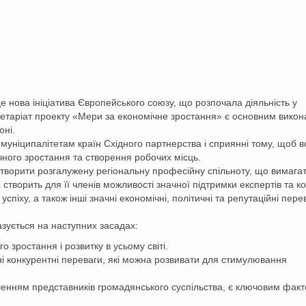
 нова ініціатива Європейського союзу, що розпочала діяльність у
кретаріат проекту «Мери за економічне зростання» є основним вико
оні.
і муніципалітетам країн Східного партнерства і сприянні тому, щоб 
ного зростання та створення робочих місць.
створити розгалужену регіональну професійну спільноту, що вимага
створить для її членів можливості значної підтримки експертів та ко
спіху, а також інші значні економічні, політичні та репутаційні пере
азується на наступних засадах:
 зростання і розвитку в усьому світі.
ні конкурентні переваги, які можна розвивати для стимулювання
ученням представників громадянського суспільства, є ключовим фак