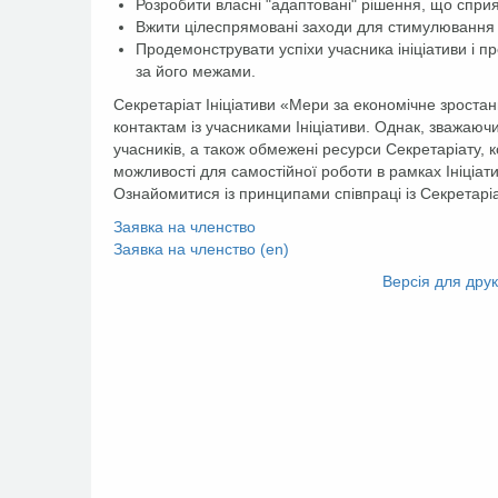
Розробити власні "адаптовані" рішення, що сприя
Вжити цілеспрямовані заходи для стимулювання м
Продемонструвати успіхи учасника ініціативи і пр
за його межами.
Секретаріат Ініціативи «Мери за економічне зростан
контактам із учасниками Ініціативи. Однак, зважаюч
учасників, а також обмежені ресурси Секретаріату, 
можливості для самостійної роботи в рамках Ініціат
Ознайомитися із принципами співпраці із Секретар
Заявка на членство
Заявка на членство (en)
Facebook
Twitter
Версія для дру