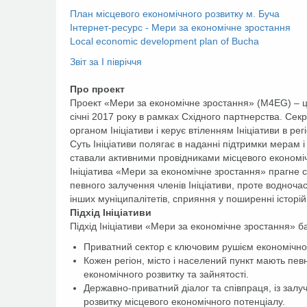
План місцевого економічного розвитку м. Буча
Інтернет-ресурс - Мери за економічне зростання
Local economic development plan of Bucha
Звіт за І півріччя
Про проект
Проект «Мери за економічне зростання» (M4EG) – це
січні 2017 року в рамках Східного партнерства. Се
органом Ініціативи і керує втіленням Ініціативи в регі
Суть Ініціативи полягає в наданні підтримки мерам 
ставали активними провідниками місцевого економіч
Ініціатива «Мери за економічне зростання» прагне 
певного залучення членів Ініціативи, проте водночас 
інших муніципалітетів, сприяння у поширенні історій у
Підхід Ініціативи
Підхід Ініціативи «Мери за економічне зростання» б
Приватний сектор є ключовим рушієм економічного
Кожен регіон, місто і населений пункт мають пев
економічного розвитку та зайнятості.
Державно-приватний діалог та співпраця, із зал
розвитку місцевого економічного потенціалу.