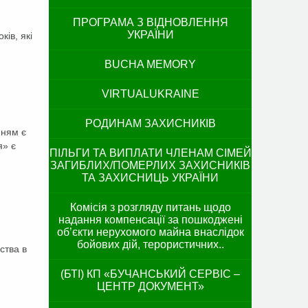
ПРОГРАМА З ВІДНОВЛЕННЯ
УКРАЇНИ
ків, які
BUCHA MEMORY
VIRTUALUKRAINE
РОДИНАМ ЗАХИСНИКІВ
нням є
я» є
ПІЛЬГИ ТА ВИПЛАТИ ЧЛЕНАМ СІМЕЙ
ЗАГИБЛИХ/ПОМЕРЛИХ ЗАХИСНИКІВ
ТА ЗАХИСНИЦЬ УКРАЇНИ
Комісія з розгляду питань щодо
надання компенсації за пошкоджені
об’єкти нерухомого майна внаслідок
бойових дій, терористичних..
ства в
(БТІ) КП «БУЧАНСЬКИЙ СЕРВІС –
ЦЕНТР ДОКУМЕНТ»