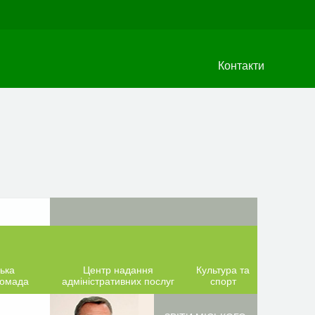
Контакти
ька
Центр надання
Культура та
ромада
адміністративних послуг
спорт