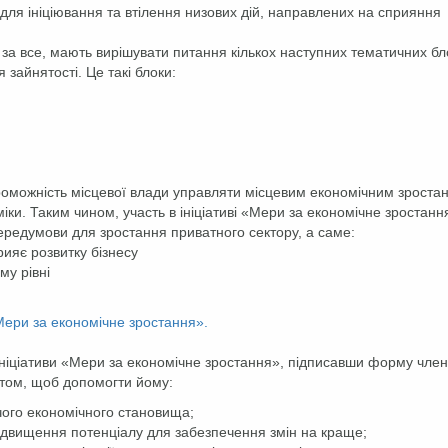
 для ініціювання та втілення низових дій, направлених на сприяння
е за все, мають вирішувати питання кількох наступних тематичних бло
айнятості. Це такі блоки:
проможність місцевої влади управляти місцевим економічним зроста
іки. Таким чином, участь в ініціативі «Мери за економічне зростанн
передумови для зростання приватного сектору, а саме:
рияє розвитку бізнесу
му рівні
«Мери за економічне зростання».
 Ініціативи «Мери за економічне зростання», підписавши форму член
нтом, щоб допомогти йому:
чого економічного становища;
ідвищення потенціалу для забезпечення змін на краще;