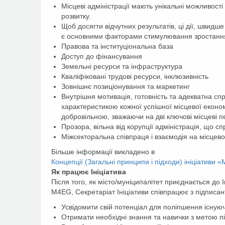
Місцеві адміністрації мають унікальні можливості
розвитку.
Щоб досягти відчутних результатів, ці дії, швидш
є основними факторами стимулювання зростання з
Правова та інституціональна база
Доступ до фінансування
Земельні ресурси та інфраструктура
Кваліфіковані трудові ресурси, інклюзивність
Зовнішнє позиціонування та маркетинг
Внутрішня мотивація, готовність та адекватна с
характеристикою кожної успішної місцевої економ
добровільною, зважаючи на дві ключові місцеві 
Прозора, вільна від корупції адміністрація, що сп
Міжсекторальна співпраця і взаємодія на місцево
Більше інформації викладено в
Концепції (Загальні принципи і підходи) ініціативи 
Як працює Ініціатива
Після того, як місто/муніципалітет приєднається до
M4EG, Секретаріат Ініціативи співпрацює з підписа
Усвідомити свій потенціал для поліпшення існую
Отримати необхідні знання та навички з метою п