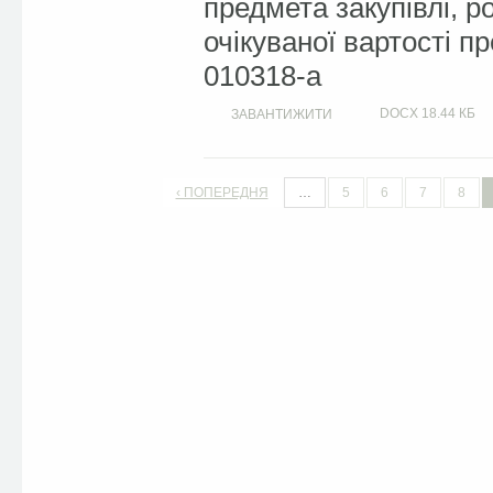
предмета закупівлі, 
очікуваної вартості п
010318-a
DOCX
18.44 КБ
ЗАВАНТИЖИТИ
‹ ПОПЕРЕДНЯ
…
5
6
7
8