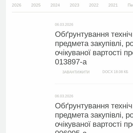
2026
2025
2024
2023
2022
2021
Пе
06.03.2026
Обґрунтування техніч
предмета закупівлі, 
очікуваної вартості п
013897-a
DOCX
18.08 КБ
ЗАВАНТИЖИТИ
06.03.2026
Обґрунтування техніч
предмета закупівлі, 
очікуваної вартості п