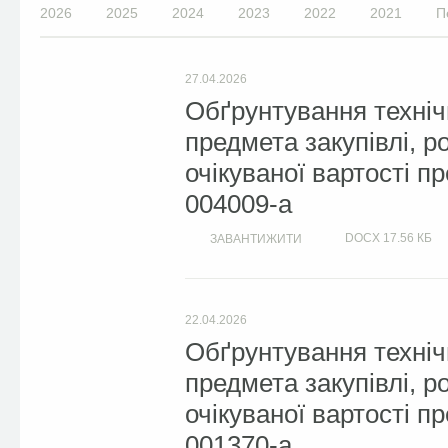
2026
2025
2024
2023
2022
2021
П
27.04.2026
Обґрунтування техніч
предмета закупівлі, 
очікуваної вартості п
004009-a
DOCX
17.56 КБ
ЗАВАНТИЖИТИ
22.04.2026
Обґрунтування техніч
предмета закупівлі, 
очікуваної вартості п
001370-a.