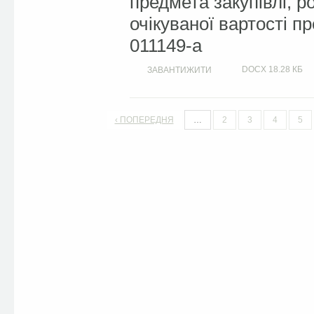
предмета закупівлі, 
очікуваної вартості п
011149-a
DOCX
18.28 КБ
ЗАВАНТИЖИТИ
‹ ПОПЕРЕДНЯ
…
2
3
4
5