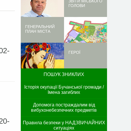
ЗВІТИ МІСЬКОГО
ГОЛОВИ
ГЕНЕРАЛЬНИЙ
ПЛАН МІСТА
02-
ГЕРОЇ
ПОШУК ЗНИКЛИХ
Історія окупації Бучанської громади /
Імена загиблих
Допомога постраждалим від
вибухонебезпечних предметів
20-
Правила безпеки у НАДЗВИЧАЙНИХ
ситуаціях