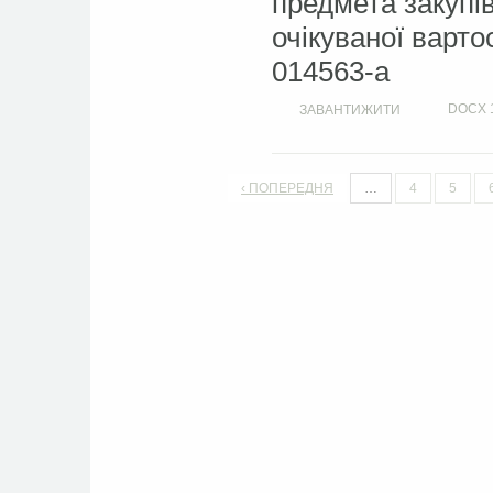
предмета закупі
очікуваної варто
014563-a
DOCX
ЗАВАНТИЖИТИ
‹ ПОПЕРЕДНЯ
…
4
5