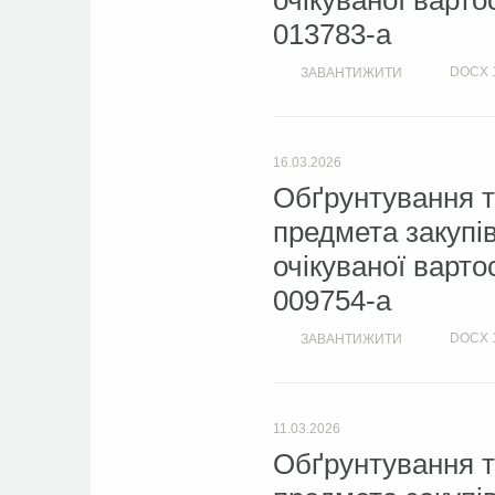
очікуваної варто
013783-a
DOCX
ЗАВАНТИЖИТИ
16.03.2026
Обґрунтування т
предмета закупі
очікуваної варто
009754-a
DOCX
ЗАВАНТИЖИТИ
11.03.2026
Обґрунтування т