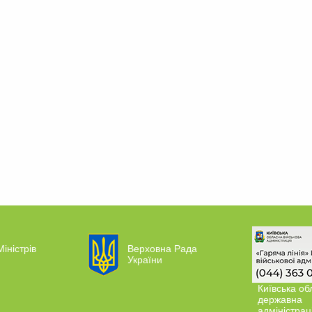
Міністрів
Верховна Рада
України
Київська об
державна
адміністрац