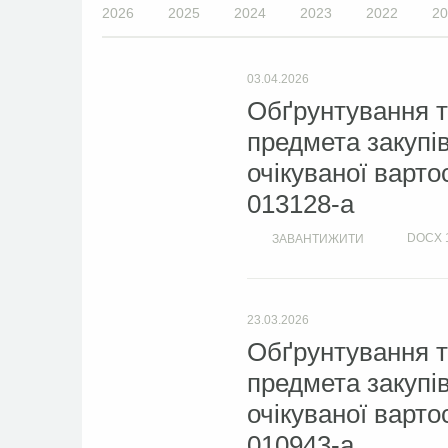
2026
2025
2024
2023
2022
20
03.04.2026
Обґрунтування т
предмета закупі
очікуваної варто
013128-a
DOCX
ЗАВАНТИЖИТИ
23.03.2026
Обґрунтування т
предмета закупі
очікуваної варто
010943-a