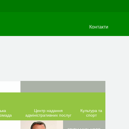
Контакти
ька
Центр надання
Культура та
ромада
адміністративних послуг
спорт