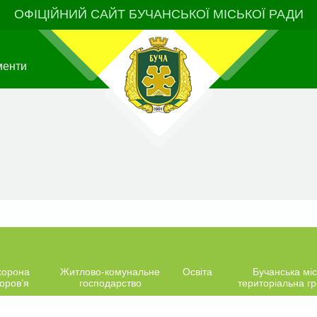
ОФІЦІЙНИЙ САЙТ БУЧАНСЬКОЇ МІСЬКОЇ РАДИ
менти
хорона
Житлово-комунальне
Освіта
Бучанська міс
оров’я
господарство
територіальна г