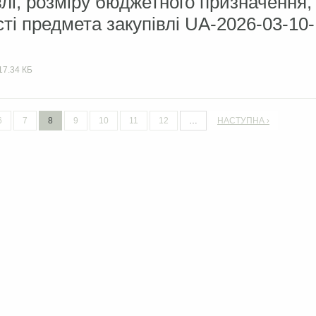
влі, розміру бюджетного призначення,
сті предмета закупівлі UA-2026-03-10-
17.34 КБ
6
7
8
9
10
11
12
…
НАСТУПНА ›