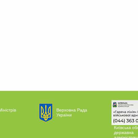
Міністрів
Верховна Рада
України
Київська об
державна
адміністрац