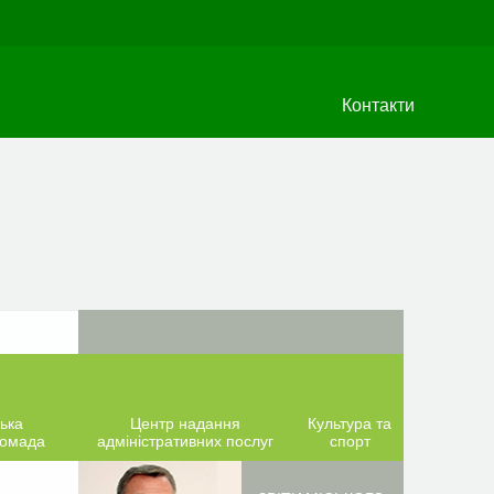
Контакти
ька
Центр надання
Культура та
ромада
адміністративних послуг
спорт