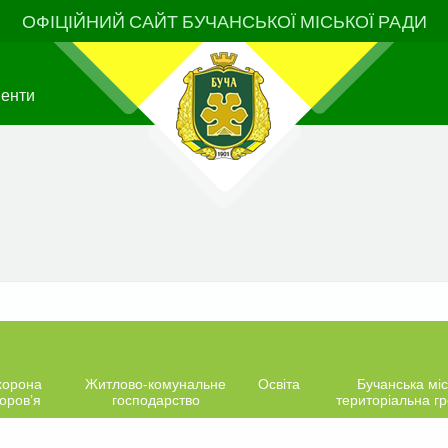
ОФІЦІЙНИЙ САЙТ БУЧАНСЬКОЇ МІСЬКОЇ РАДИ
менти
хорона
Житлово-комунальне
Освіта
Бучанська міс
оров’я
господарство
територіальна г