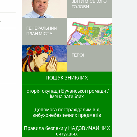
ЗВІТИ МІСЬКОГО
ГОЛОВИ
ь
ГЕНЕРАЛЬНИЙ
ПЛАН МІСТА
ГЕРОЇ
ПОШУК ЗНИКЛИХ
Історія окупації Бучанської громади /
Імена загиблих
Допомога постраждалим від
вибухонебезпечних предметів
Правила безпеки у НАДЗВИЧАЙНИХ
ситуаціях