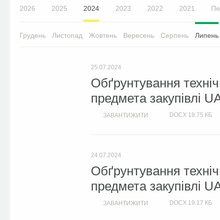
2026
2025
2024
2023
2022
2021
Пе
Грудень
Листопад
Жовтень
Вересень
Серпень
Липень
25.07.2024
Обґрунтування техніч
предмета закупівлі U
DOCX
18.75 КБ
ЗАВАНТИЖИТИ
24.07.2024
Обґрунтування техніч
предмета закупівлі U
DOCX
19.17 КБ
ЗАВАНТИЖИТИ