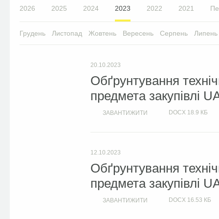
2026
2025
2024
2023
2022
2021
Пе
Грудень
Листопад
Жовтень
Вересень
Серпень
Липень
20.10.2023
Обґрунтування техніч
предмета закупівлі U
DOCX
18.9 КБ
ЗАВАНТИЖИТИ
12.10.2023
Обґрунтування техніч
предмета закупівлі U
DOCX
16.53 КБ
ЗАВАНТИЖИТИ