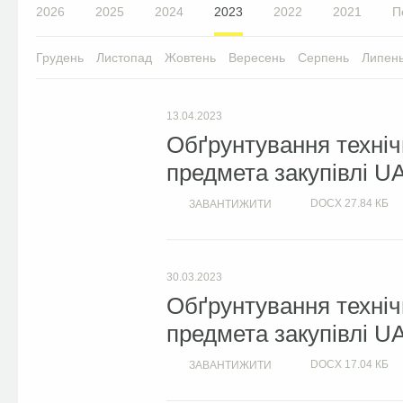
2026
2025
2024
2023
2022
2021
П
Грудень
Листопад
Жовтень
Вересень
Серпень
Липен
13.04.2023
Обґрунтування техніч
предмета закупівлі U
DOCX
27.84 КБ
ЗАВАНТИЖИТИ
30.03.2023
Обґрунтування техніч
предмета закупівлі U
DOCX
17.04 КБ
ЗАВАНТИЖИТИ