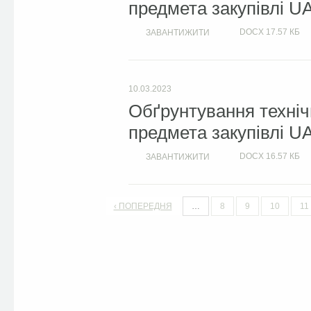
предмета закупівлі U
DOCX
17.57 КБ
ЗАВАНТИЖИТИ
10.03.2023
Обґрунтування техніч
предмета закупівлі U
DOCX
16.57 КБ
ЗАВАНТИЖИТИ
‹ ПОПЕРЕДНЯ
…
8
9
10
11