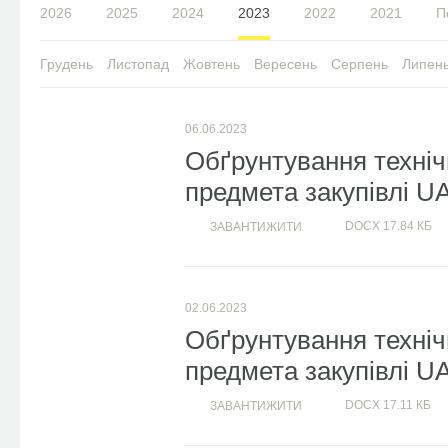
2026
2025
2024
2023
2022
2021
П
Грудень
Листопад
Жовтень
Вересень
Серпень
Липен
06.06.2023
Обґрунтування техніч
предмета закупівлі U
DOCX
17.84 КБ
ЗАВАНТИЖИТИ
02.06.2023
Обґрунтування техніч
предмета закупівлі U
DOCX
17.11 КБ
ЗАВАНТИЖИТИ