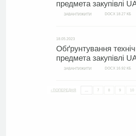
предмета закупівлі U
DOCX
18.27 КБ
ЗАВАНТИЖИТИ
18.05.2023
Обґрунтування техніч
предмета закупівлі U
DOCX
16.92 КБ
ЗАВАНТИЖИТИ
‹ ПОПЕРЕДНЯ
…
7
8
9
10