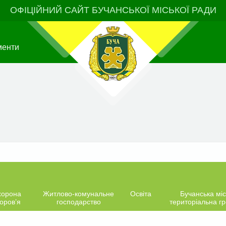
ОФІЦІЙНИЙ САЙТ БУЧАНСЬКОЇ МІСЬКОЇ РАДИ
менти
хорона
Житлово-комунальне
Освіта
Бучанська міс
оров’я
господарство
територіальна г