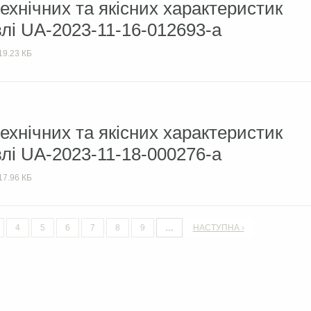
ехнічних та якісних характеристик
влі UA-2023-11-16-012693-а
19.23 КБ
ехнічних та якісних характеристик
влі UA-2023-11-18-000276-а
17.96 КБ
4
5
6
7
8
9
…
НАСТУПНА ›