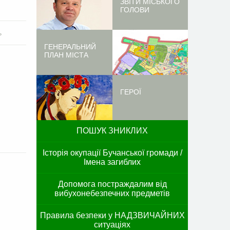
ЗВІТИ МІСЬКОГО
ГОЛОВИ
ь
ГЕНЕРАЛЬНИЙ
ПЛАН МІСТА
ГЕРОЇ
ПОШУК ЗНИКЛИХ
Історія окупації Бучанської громади /
Імена загиблих
Допомога постраждалим від
вибухонебезпечних предметів
Правила безпеки у НАДЗВИЧАЙНИХ
ситуаціях