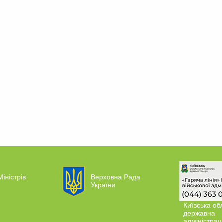
Міністрів
Верховна Рада
України
Київська об
державна
адміністрац