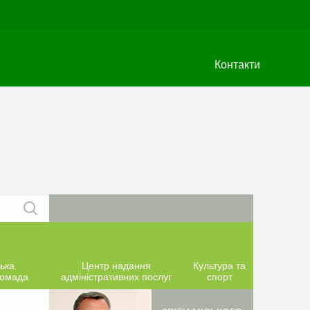
Контакти
ька
Центр надання
Культура та
ромада
адміністративних послуг
спорт