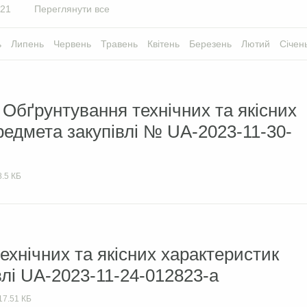
21
Переглянути все
ь
Липень
Червень
Травень
Квітень
Березень
Лютий
Січен
Обґрунтування технічних та якісних
редмета закупівлі № UA-2023-11-30-
8.5 КБ
ехнічних та якісних характеристик
влі UA-2023-11-24-012823-a
17.51 КБ