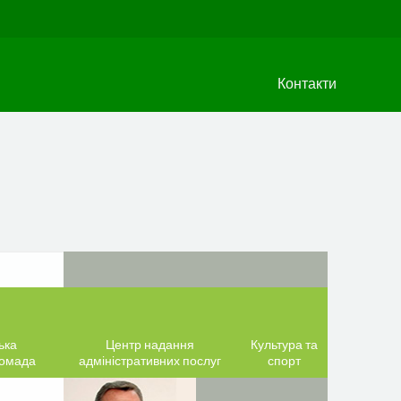
Контакти
ька
Центр надання
Культура та
ромада
адміністративних послуг
спорт