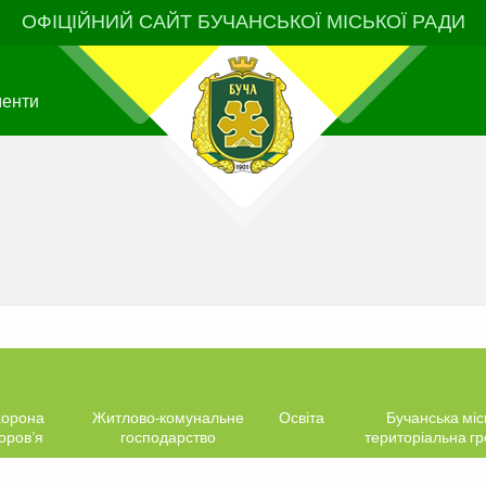
ОФІЦІЙНИЙ САЙТ БУЧАНСЬКОЇ МІСЬКОЇ РАДИ
менти
орона
Житлово-комунальне
Освіта
Бучанська міс
оров’я
господарство
територіальна г