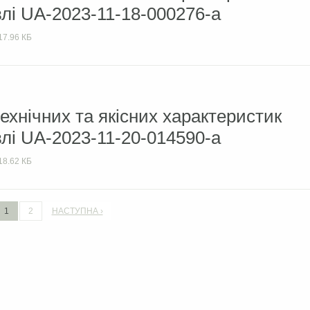
влі UA-2023-11-18-000276-а
17.96 КБ
ехнічних та якісних характеристик
влі UA-2023-11-20-014590-a
18.62 КБ
1
2
НАСТУПНА ›