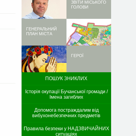
ЗВІТИ МІСЬКОГО
ГОЛОВИ
ГЕНЕРАЛЬНИЙ
ПЛАН МІСТА
ГЕРОЇ
ПОШУК ЗНИКЛИХ
Історія окупації Бучанської громади /
Імена загиблих
Допомога постраждалим від
вибухонебезпечних предметів
Правила безпеки у НАДЗВИЧАЙНИХ
ситуаціях