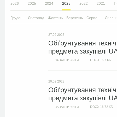
2026
2025
2024
2023
2022
2021
П
Грудень
Листопад
Жовтень
Вересень
Серпень
Липен
27.02.2023
Обґрунтування техніч
предмета закупівлі U
DOCX
16.7 КБ
ЗАВАНТИЖИТИ
20.02.2023
Обґрунтування техніч
предмета закупівлі U
DOCX
16.72 КБ
ЗАВАНТИЖИТИ