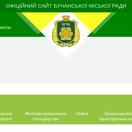
ОФІЦІЙНИЙ САЙТ БУЧАНСЬКОЇ МІСЬКОЇ РАДИ
менти
орона
Житлово-комунальне
Освіта
Бучанська міс
оров’я
господарство
територіальна г