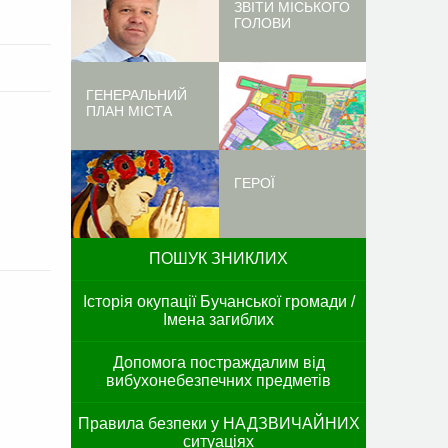
ЗВІТИ МІСЬКОГО
ГОЛОВИ
ГЕНЕРАЛЬНИЙ
ПЛАН МІСТА
ГЕРОЇ
ПОШУК ЗНИКЛИХ
Історія окупації Бучанської громади /
Імена загиблих
Допомога постраждалим від
вибухонебезпечних предметів
Правила безпеки у НАДЗВИЧАЙНИХ
ситуаціях