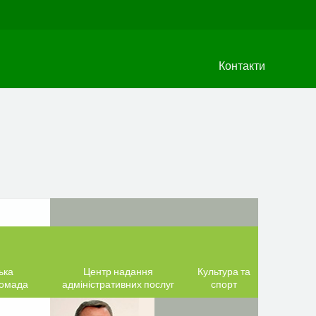
Контакти
ька
Центр надання
Культура та
ромада
адміністративних послуг
спорт