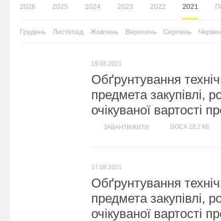
2026
2025
2024
2023
2022
2021
П
Грудень
Листопад
Жовтень
Вересень
Серпень
Черве
19.08.2021
Обґрунтування техніч
предмета закупівлі, 
очікуваної вартості п
DOCX
18.2 КБ
ЗАВАНТИЖИТИ
17.08.2021
Обґрунтування техніч
предмета закупівлі, 
очікуваної вартості п