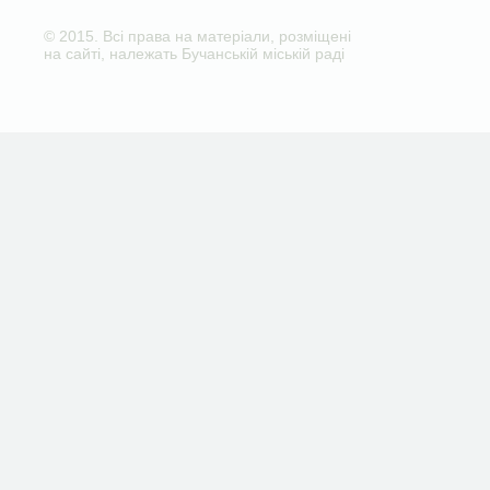
© 2015. Всі права на матеріали, розміщені
на сайті, належать Бучанській міській раді