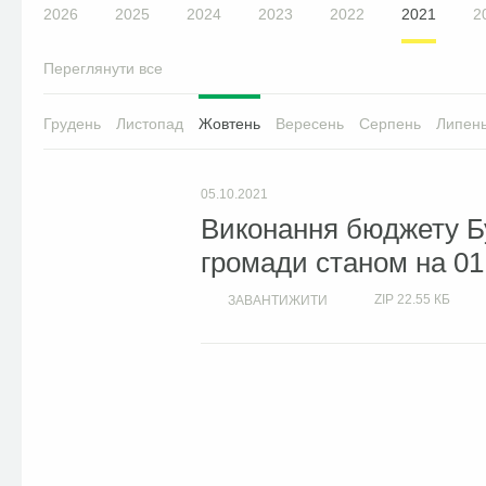
2026
2025
2024
2023
2022
2021
2
Переглянути все
Грудень
Листопад
Жовтень
Вересень
Серпень
Липен
05.10.2021
Виконання бюджету Бу
громади станом на 01
ZIP
22.55 КБ
ЗАВАНТИЖИТИ