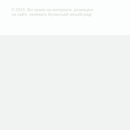
© 2015. Всі права на матеріали, розміщені
на сайті, належать Бучанській міській раді