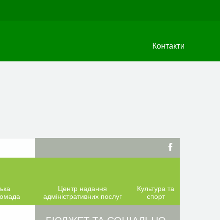
Контакти
ька
Центр надання
Культура та
ромада
адміністративних послуг
спорт