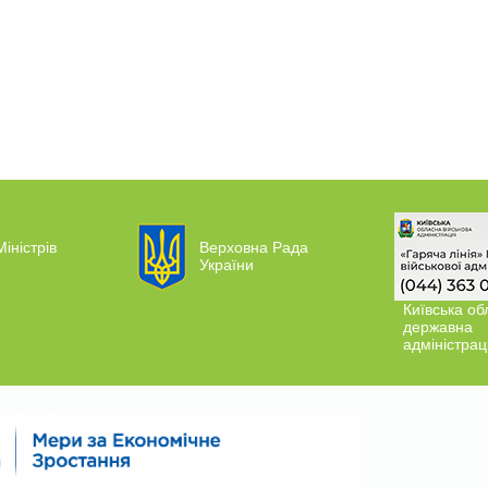
Міністрів
Верховна Рада
України
Київська об
державна
адміністрац