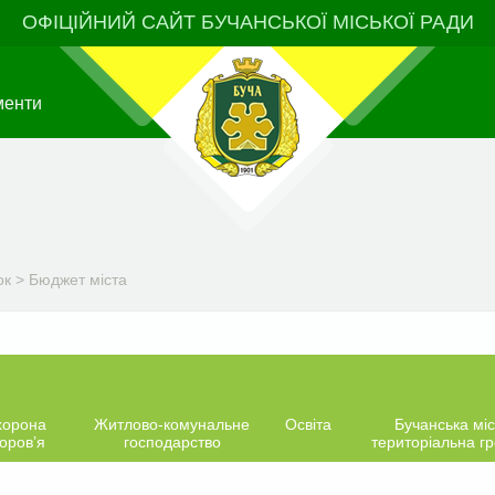
ОФІЦІЙНИЙ САЙТ БУЧАНСЬКОЇ МІСЬКОЇ РАДИ
менти
ок
>
Бюджет міста
хорона
Житлово-комунальне
Освіта
Бучанська міс
оров’я
господарство
територіальна г