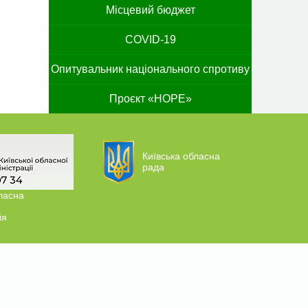
Місцевий бюджет
COVID-19
Опитувальник національного спротиву
Проєкт «HOPE»
Київська обласна
рада
ласна
ія