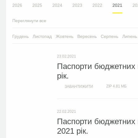
2026
2025
2024
2023
2022
2021
20
Переглянути все
Грудень
Листопад
Жовтень
Вересень
Серпень
Липень
23.02.2021
Паспорти бюджетних п
рік.
ZIP
4.81 МБ
ЗАВАНТИЖИТИ
22.02.2021
Паспорти бюджетних п
2021 рік.