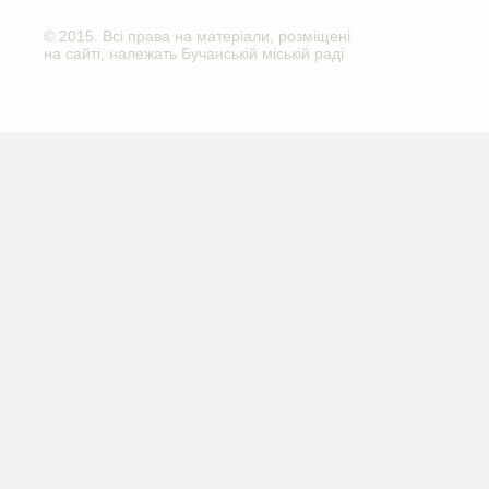
© 2015. Всі права на матеріали, розміщені
на сайті, належать Бучанській міській раді