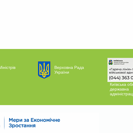
Міністрів
Верховна Рада
України
Київська об
державна
адміністрац