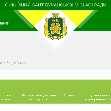
ОФІЦІЙНИЙ САЙТ БУЧАНСЬКОЇ МІСЬКОЇ РАДИ
менти
ок
>
Бюджет міста
хорона
Житлово-комунальне
Освіта
Бучанська міс
оров’я
господарство
територіальна г