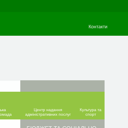
Контакти
ька
Центр надання
Культура та
ромада
адміністративних послуг
спорт