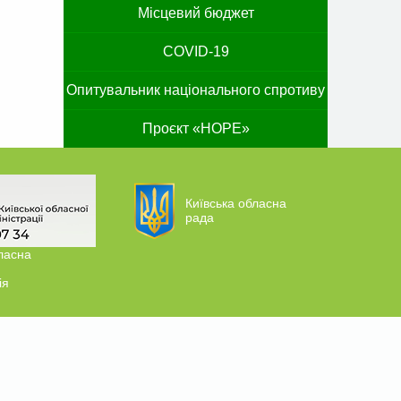
Місцевий бюджет
COVID-19
Опитувальник національного спротиву
Проєкт «HOPE»
Київська обласна
рада
ласна
ія