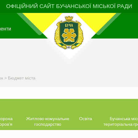
ОФІЦІЙНИЙ САЙТ БУЧАНСЬКОЇ МІСЬКОЇ РАДИ
менти
ок
>
Бюджет міста
орона
Житлово-комунальне
Освіта
Бучанська міс
оров’я
господарство
територіальна г