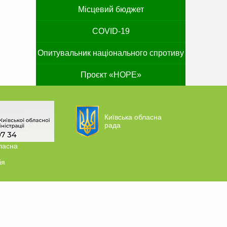
Місцевий бюджет
COVID-19
Опитувальник національного спротиву
Проєкт «HOPE»
Київська обласна
рада
ласна
ія