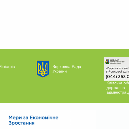
іністрів
Верховна Рада
України
Київська об
державна
адміністрац