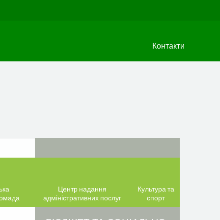
Контакти
ька
Центр надання
Культура та
ромада
адміністративних послуг
спорт