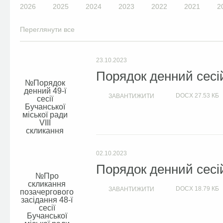
2026
2025
2024
2023
2022
2021
2
Переглянути все
23.10.2023
Порядок денний сесій
Порядок
денний 49-ї
DOCX
27.53 КБ
ЗАВАНТИЖИТИ
сесії
Бучанської
міської ради
VIIІ
скликання
02.10.2023
Порядок денний сесій
Про
скликання
DOCX
18.79 КБ
ЗАВАНТИЖИТИ
позачергового
засідання 48-ї
сесії
Бучанської