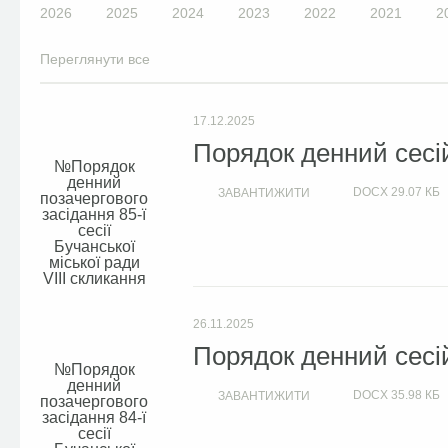
2026
2025
2024
2023
2022
2021
2
Переглянути все
17.12.2025
Порядок денний сесій
Порядок
денний
DOCX
29.07 КБ
ЗАВАНТИЖИТИ
позачергового
засідання 85-ї
сесії
Бучанської
міської ради
VIIІ скликання
26.11.2025
Порядок денний сесій
Порядок
денний
DOCX
35.98 КБ
ЗАВАНТИЖИТИ
позачергового
засідання 84-ї
сесії