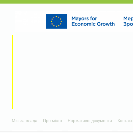
Міська влада
Про місто
Нормативні документи
Контакт