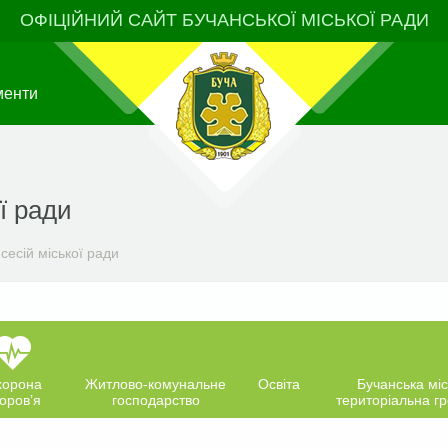
ОФІЦІЙНИЙ САЙТ БУЧАНСЬКОЇ МІСЬКОЇ РАДИ
менти
ї ради
сесій міської ради
хорона
Житлово-комунальне
Освіта
Бучанська міс
оров’я
господарство
територіальна г