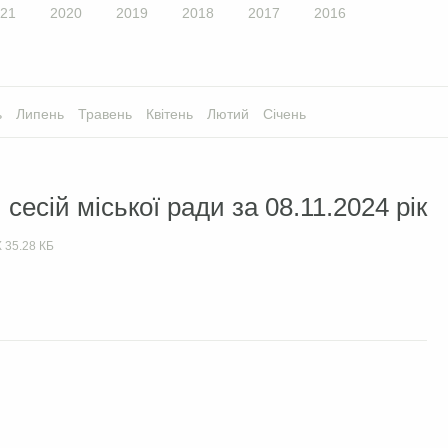
21
2020
2019
2018
2017
2016
ь
Липень
Травень
Квітень
Лютий
Січень
сесій міської ради за 08.11.2024 рік
X
35.28 КБ