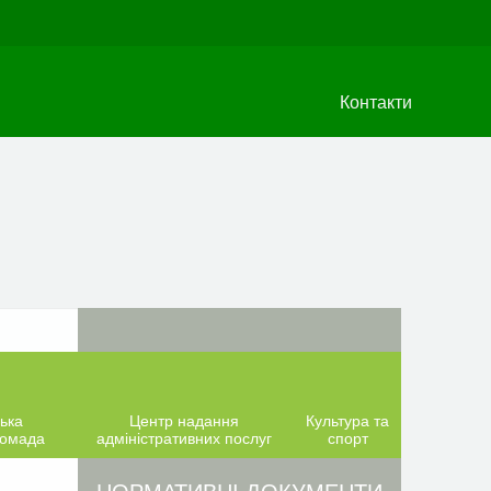
Контакти
ька
Центр надання
Культура та
ромада
адміністративних послуг
спорт