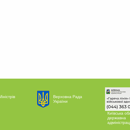
Міністрів
Верховна Рада
України
Київська об
державна
адміністрац