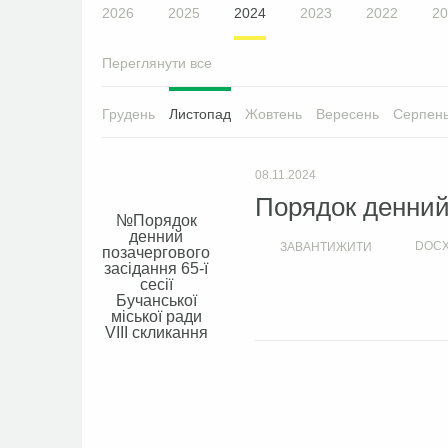
2026
2025
2024
2023
2022
20
Переглянути все
Грудень
Листопад
Жовтень
Вересень
Серпен
08.11.2024
Порядок денний 
Порядок
денний
DOC
ЗАВАНТИЖИТИ
позачергового
засідання 65-ї
сесії
Бучанської
міської ради
VIIІ скликання