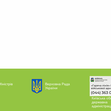
іністрів
Верховна Рада
України
Київська об
державна
адміністрац