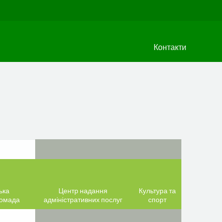
Контакти
ька
Центр надання
Культура та
ромада
адміністративних послуг
спорт