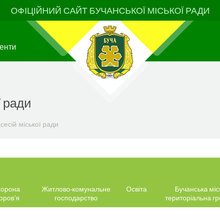
ОФІЦІЙНИЙ САЙТ БУЧАНСЬКОЇ МІСЬКОЇ РАДИ
енти
ї ради
сесій міської ради
орона
Житлово-комунальне
Освіта
Бучанська міс
оров’я
господарство
територіальна г