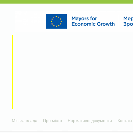
Міська влада
Про місто
Нормативні документи
Контакт