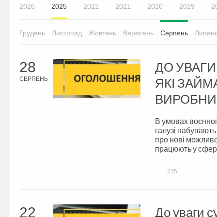
2026
2025
2022
2021
2020
2019
2
Грудень
Листопад
Жовтень
Вересень
Серпень
Липен
28
ДО УВАГИ
ЯКІ ЗАЙ
СЕРПЕНЬ
ВИРОБН
В умовах воєнног
галузі набувають
про нові можливо
працюють у сфері
235
22
До уваги с