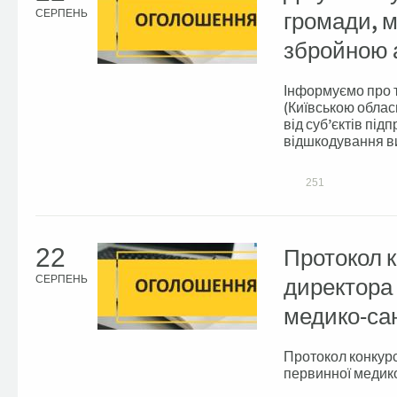
громади, м
СЕРПЕНЬ
збройною а
Інформуємо про 
(Київською облас
від суб’єктів під
відшкодування ви
251
22
Протокол к
директора
СЕРПЕНЬ
медико-са
Протокол конкурс
первинної медико