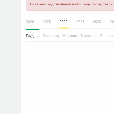
Повідомлення
Виявлено недозволений вибір. Будь ласка, зверніт
про
помилку
2026
2025
2022
2021
2020
20
Грудень
Листопад
Жовтень
Вересень
Серпен