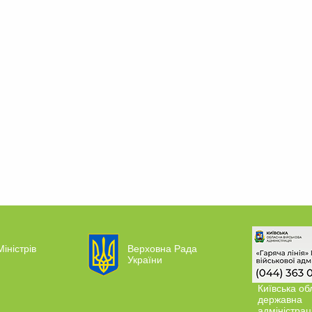
Міністрів
Верховна Рада
України
Київська об
державна
адміністрац