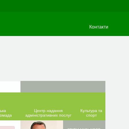
Контакти
ька
Центр надання
Культура та
ромада
адміністративних послуг
спорт