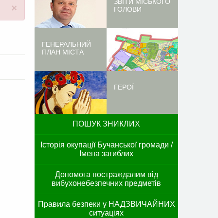
ЗВІТИ МІСЬКОГО
×
ГОЛОВИ
ГЕНЕРАЛЬНИЙ
ПЛАН МІСТА
ГЕРОЇ
ПОШУК ЗНИКЛИХ
Історія окупації Бучанської громади /
Імена загиблих
Допомога постраждалим від
вибухонебезпечних предметів
Правила безпеки у НАДЗВИЧАЙНИХ
ситуаціях