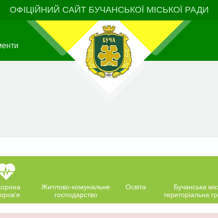
ОФІЦІЙНИЙ САЙТ БУЧАНСЬКОЇ МІСЬКОЇ РАДИ
менти
хорона
Житлово-комунальне
Освіта
Бучанська міс
оров’я
господарство
територіальна г