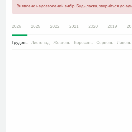
Повідомлення
Виявлено недозволений вибір. Будь ласка, зверніться до адм
про
помилку
2026
2025
2022
2021
2020
2019
20
Грудень
Листопад
Жовтень
Вересень
Серпень
Липень