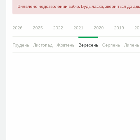
Повідомлення
Виявлено недозволений вибір. Будь ласка, зверніться до адм
про
помилку
2026
2025
2022
2021
2020
2019
20
Грудень
Листопад
Жовтень
Вересень
Серпень
Липень