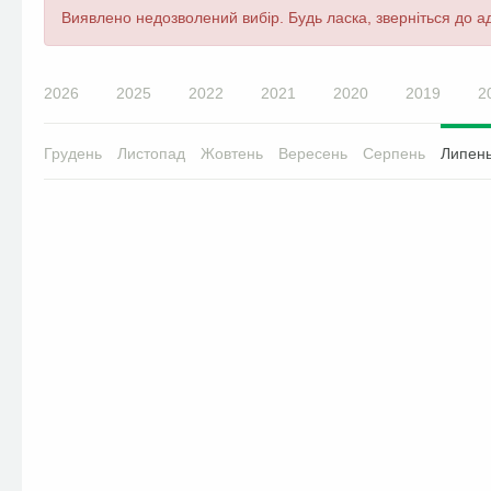
Повідомлення
Виявлено недозволений вибір. Будь ласка, зверніться до ад
про
помилку
2026
2025
2022
2021
2020
2019
2
Грудень
Листопад
Жовтень
Вересень
Серпень
Липен