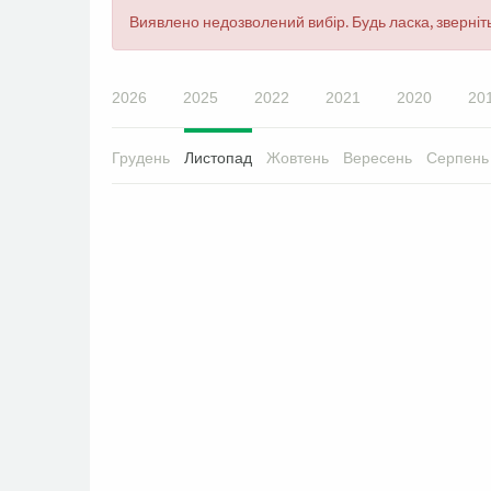
Повідомлення
Виявлено недозволений вибір. Будь ласка, зверніть
про
помилку
2026
2025
2022
2021
2020
20
Грудень
Листопад
Жовтень
Вересень
Серпень