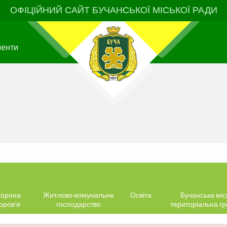
ОФІЦІЙНИЙ САЙТ БУЧАНСЬКОЇ МІСЬКОЇ РАДИ
менти
орона
Житлово-комунальне
Освіта
Бучанська міс
оров’я
господарство
територіальна г