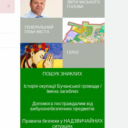
ЗВІТИ МІСЬКОГО
×
ГОЛОВИ
ГЕНЕРАЛЬНИЙ
ПЛАН МІСТА
ГЕРОЇ
ПОШУК ЗНИКЛИХ
Історія окупації Бучанської громади /
Імена загиблих
Допомога постраждалим від
вибухонебезпечних предметів
Правила безпеки у НАДЗВИЧАЙНИХ
ситуаціях