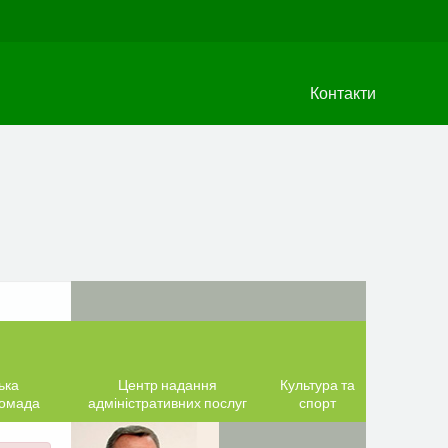
Контакти
ька
Центр надання
Культура та
ромада
адміністративних послуг
спорт